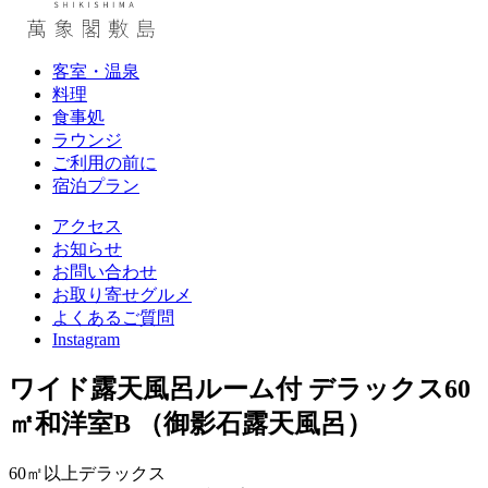
客室・温泉
料理
食事処
ラウンジ
ご利用の前に
宿泊プラン
アクセス
お知らせ
お問い合わせ
お取り寄せグルメ
よくあるご質問
Instagram
ワイド露天風呂ルーム付
デラックス60
㎡和洋室B
（御影石露天風呂）
60㎡以上デラックス