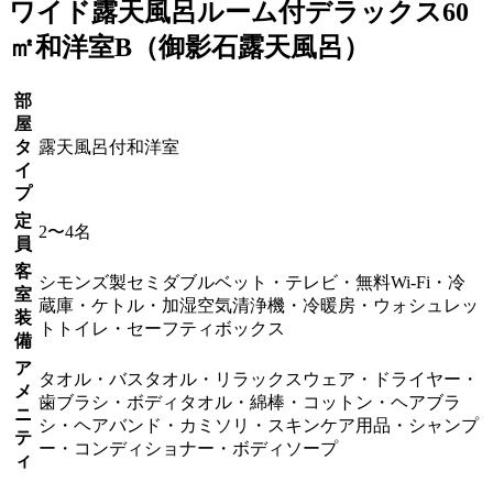
ワイド露天風呂ルーム付
デラックス60
㎡和洋室B
（御影石露天風呂）
部
屋
タ
露天風呂付和洋室
イ
プ
定
2〜4名
員
客
シモンズ製セミダブルベット・テレビ・無料Wi-Fi・冷
室
蔵庫・ケトル・加湿空気清浄機・冷暖房・ウォシュレッ
装
トトイレ・セーフティボックス
備
ア
タオル・バスタオル・リラックスウェア・ドライヤー・
メ
歯ブラシ・ボディタオル・綿棒・コットン・ヘアブラ
ニ
シ・ヘアバンド・カミソリ・スキンケア用品・シャンプ
テ
ー・コンディショナー・ボディソープ
ィ