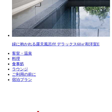
緑に抱かれる露天風呂付
デラックス60㎡和洋室E
客室・温泉
料理
食事処
ラウンジ
ご利用の前に
宿泊プラン