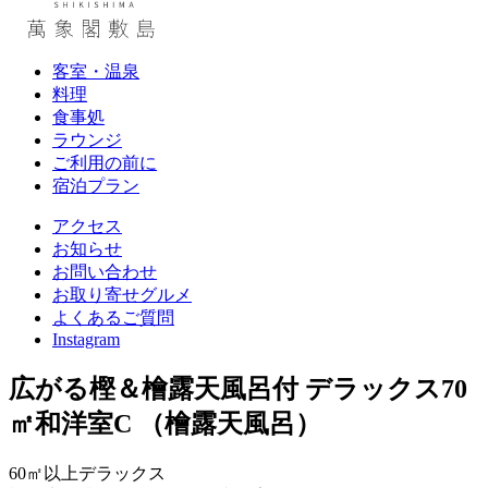
客室・温泉
料理
食事処
ラウンジ
ご利用の前に
宿泊プラン
アクセス
お知らせ
お問い合わせ
お取り寄せグルメ
よくあるご質問
Instagram
広がる樫＆檜露天風呂付
デラックス70
㎡和洋室C
（檜露天風呂）
60㎡以上デラックス