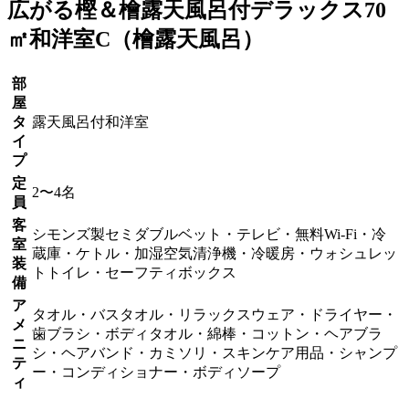
広がる樫＆檜露天風呂付
デラックス70
㎡和洋室C
（檜露天風呂）
部
屋
タ
露天風呂付和洋室
イ
プ
定
2〜4名
員
客
シモンズ製セミダブルベット・テレビ・無料Wi-Fi・冷
室
蔵庫・ケトル・加湿空気清浄機・冷暖房・ウォシュレッ
装
トトイレ・セーフティボックス
備
ア
タオル・バスタオル・リラックスウェア・ドライヤー・
メ
歯ブラシ・ボディタオル・綿棒・コットン・ヘアブラ
ニ
シ・ヘアバンド・カミソリ・スキンケア用品・シャンプ
テ
ー・コンディショナー・ボディソープ
ィ